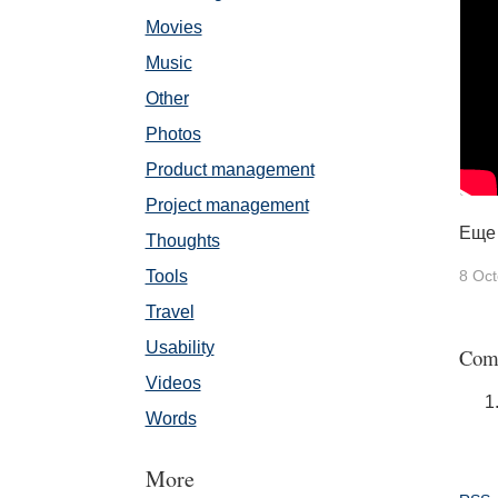
Movies
Music
Other
Photos
Product management
Project management
Еще 
Thoughts
Tools
8 Oct
Travel
Usability
Com
Videos
Words
More