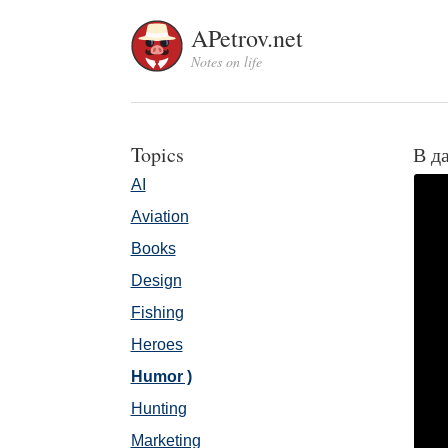
APetrov.net
Notes on life
Topics
В д
AI
Aviation
Books
Design
Fishing
Heroes
Humor )
Hunting
Marketing