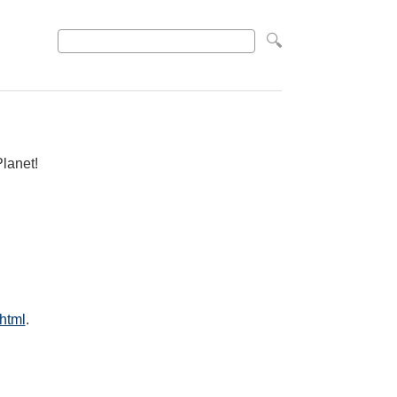
lanet!
.html
.