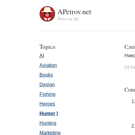
APetrov.net
Notes on life
Topics
Сло
AI
Нико
Aviation
24 O
Books
Design
Com
Fishing
Heroes
Humor )
Hunting
Marketing