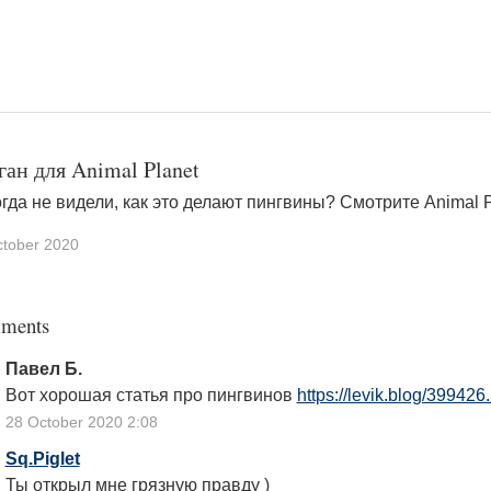
ган для Animal Planet
гда не видели, как это делают пингвины? Смотрите Animal P
ctober 2020
ments
Павел Б.
Вот хорошая статья про пингвинов
https://levik.blog/399426
28 October 2020 2:08
Sq.Piglet
Ты открыл мне грязную правду )