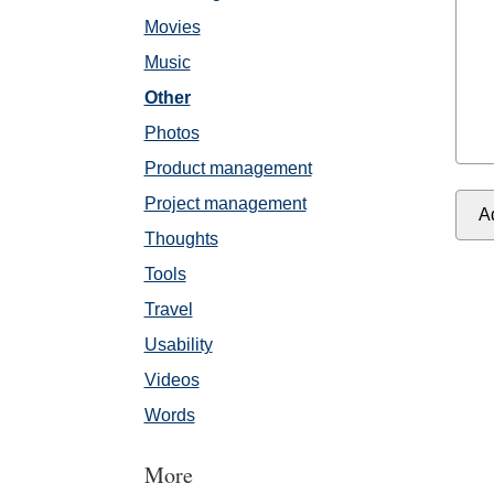
Movies
Music
Other
Photos
Product management
Project management
Thoughts
Tools
Travel
Usability
Videos
Words
More