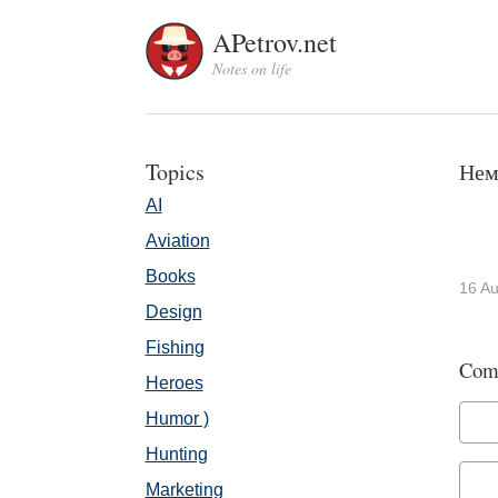
APetrov.net
Notes on life
Topics
Нем
AI
Aviation
Books
16 Au
Design
Fishing
Com
Heroes
Humor )
Hunting
Marketing