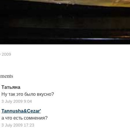
y 2009
ments
Татьяна
Ну так это было вкусно?
3 July 2009 9:04
Tannusha&Cezar'
а что есть сомнения?
3 July 2009 17:23