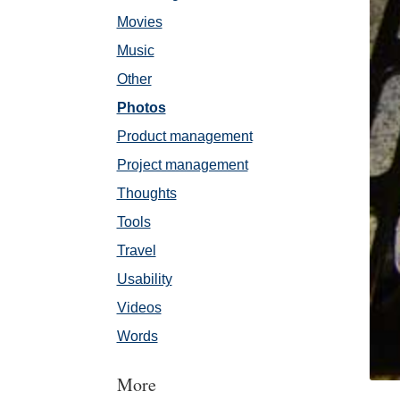
Movies
Music
Other
Photos
Product management
Project management
Thoughts
Tools
Travel
Usability
Videos
Words
More