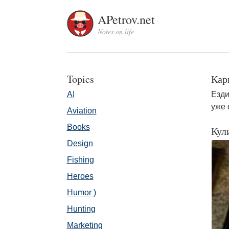
APetrov.net
Notes on life
Topics
Карп
AI
Езди
уже 
Aviation
Books
Кул
Design
Fishing
Heroes
Humor )
Hunting
Marketing