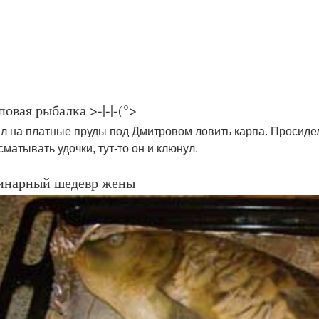
овая рыбалка >-|-|-(°>
л на платные пруды под Дмитровом ловить карпа. Просидел
сматывать удочки, тут-то он и клюнул.
инарный шедевр жены