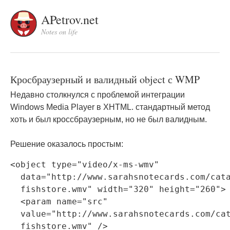
APetrov.net
Notes on life
Кросбраузерный и валидный object с WMP
Недавно столкнулся с проблемой интеграции
Windows Media Player в XHTML. стандартный метод
хоть и был кроссбраузерным, но не был валидным.
Решение оказалось простым:
<object type="video/x-ms-wmv"

  data="http://www.sarahsnotecards.com/cata
  fishstore.wmv" width="320" height="260">

  <param name="src"

  value="http://www.sarahsnotecards.com/cat
  fishstore.wmv" />
